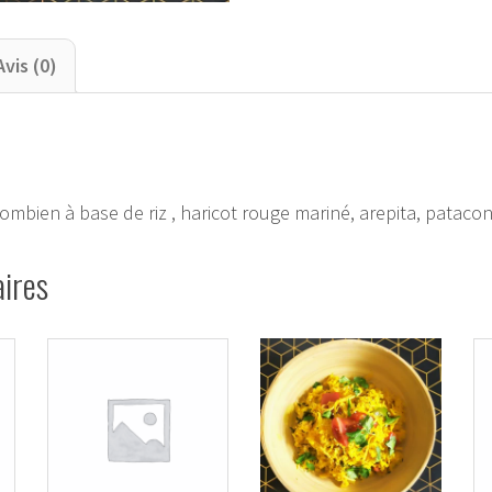
Paisa.
Avis (0)
lombien à base de riz , haricot rouge mariné, arepita, patacon
aires